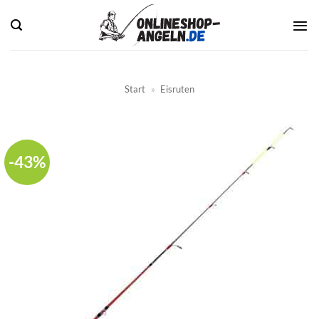
Zum
Inhalt
springen
Start
»
Eisruten
-43%