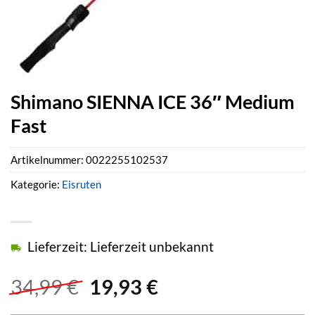
Shimano SIENNA ICE 36″ Medium
Fast
Artikelnummer:
0022255102537
Kategorie:
Eisruten
Lieferzeit: Lieferzeit unbekannt
Ursprünglicher
Aktueller
34,99
€
19,93
€
Preis
Preis