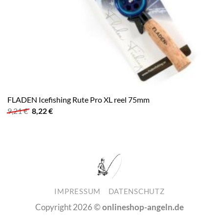
FLADEN Icefishing Rute Pro XL reel 75mm
Ursprünglicher
Aktueller
9,21
€
8,22
€
Preis
Preis
war:
ist:
9,21 €
8,22 €.
IMPRESSUM
DATENSCHUTZ
Copyright 2026 ©
onlineshop-angeln.de