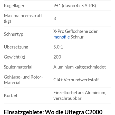
Kugellager
9+1 (davon 4x S A-RB)
Maximalbremskraft
3
(kg)
X-Pro Geflochtene oder
Schnurtyp
monofile
Schnur
Übersetzung
5.0:1
Gewicht (g)
200
Spulenmaterial
Aluminium kaltgeschmiedet
Gehäuse- und Rotor-
CI4+ Verbundwerkstoff
Material
Einzelkurbel aus Aluminium,
Kurbel
verschraubbar
Einsatzgebiete: Wo die Ultegra C2000