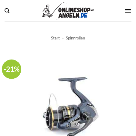
Zum
Inhalt
springen
Start
»
Spinnrollen
-21%