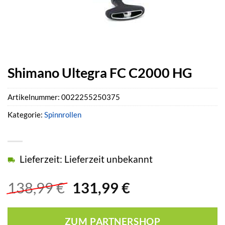
Shimano Ultegra FC C2000 HG
Artikelnummer:
0022255250375
Kategorie:
Spinnrollen
Lieferzeit: Lieferzeit unbekannt
Ursprünglicher
Aktueller
138,99
€
131,99
€
Preis
Preis
war:
ist:
ZUM PARTNERSHOP