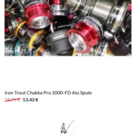
Iron Trout Chakka Pro 2000-FD Alu Spule
Ursprünglicher
Aktueller
18,99
€
13,42
€
Preis
Preis
war:
ist:
18,99 €
13,42 €.