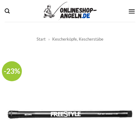
Zum
Inhalt
springen
Start
»
Kescherköpfe, Kescherstäbe
-23%