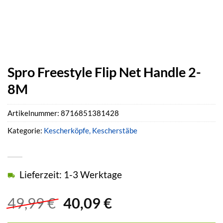
Spro Freestyle Flip Net Handle 2-
8M
Artikelnummer:
8716851381428
Kategorie:
Kescherköpfe, Kescherstäbe
Lieferzeit: 1-3 Werktage
Ursprünglicher
Aktueller
49,99
€
40,09
€
Preis
Preis