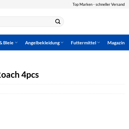
Top Marken - schneller Versand
& Bleie
Angelbekleidung
Futtermittel
Magazin
Roach 4pcs