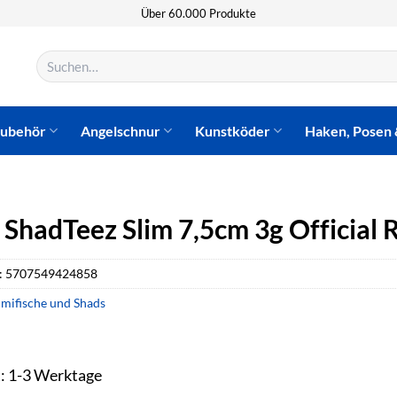
Über 60.000 Produkte
Suchen
nach:
zubehör
Angelschnur
Kunstköder
Haken, Posen 
 ShadTeez Slim 7,5cm 3g Official 
:
5707549424858
ifische und Shads
t: 1-3 Werktage