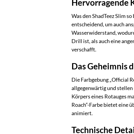
Hervorragende K
Was den ShadTeez Slim so b
entscheidend, um auch ansp
Wasserwiderstand, wodurch
Drill ist, als auch eine a
verschafft.
Das Geheimnis de
Die Farbgebung „Official Ro
allgegenwärtig und stellen
Körpers eines Rotauges mac
Roach“-Farbe bietet eine ü
animiert.
Technische Detai