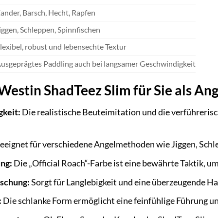
ander, Barsch, Hecht, Rapfen
iggen, Schleppen, Spinnfischen
lexibel, robust und lebensechte Textur
usgeprägtes Paddling auch bei langsamer Geschwindigkeit
 Westin ShadTeez Slim für Sie als Ang
gkeit:
Die realistische Beuteimitation und die verführeris
eeignet für verschiedene Angelmethoden wie Jiggen, Schl
ng:
Die „Official Roach“-Farbe ist eine bewährte Taktik, u
schung:
Sorgt für Langlebigkeit und eine überzeugende Ha
:
Die schlanke Form ermöglicht eine feinfühlige Führung u