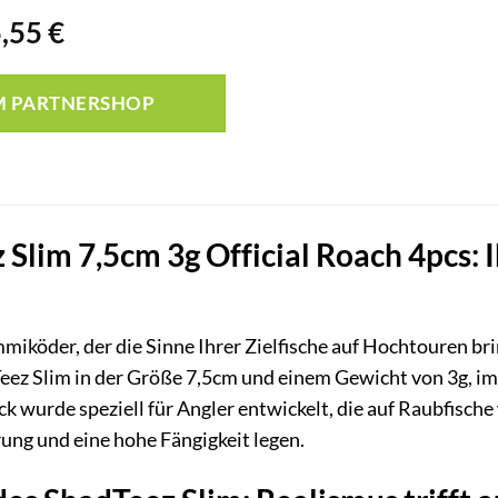
rsprünglicher
Aktueller
5,55
€
reis
Preis
ar:
ist:
M PARTNERSHOP
,99 €
5,55 €.
Slim 7,5cm 3g Official Roach 4pcs: I
iköder, der die Sinne Ihrer Zielfische auf Hochtouren br
ez Slim in der Größe 7,5cm und einem Gewicht von 3g, im Fa
ck wurde speziell für Angler entwickelt, die auf Raubfisch
rung und eine hohe Fängigkeit legen.