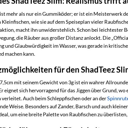
des ShadTeez Slim: Realismus trifft 
st mehr als nur ein Gummiköder; er ist ein Meisterwerk de
 Kleinfischen, wie sie auf dem Speiseplan vieler Raubfisch
tion, macht ihn unwiderstehlich. Schon bei leichtester 
ung, die Räuber aus großer Distanz anlockt. Die „Officia
ung und Glaubwürdigkeit im Wasser, was gerade in kritisch
ed machen kann.
zmöglichkeiten für den ShadTeez Sl
,5cm mit seinem Gewicht von 3g ist ein wahrer Allrounder 
 Er eignet sich hervorragend für das Jiggen über Grund, wo
 verleitet. Auch beim Schleppfischen oder an der
Spinnrut
nde Weise. Besonders auf Zander, Barsch und auch kleinere
deal, um eine breite Palette von Raubfischen zu überlisten