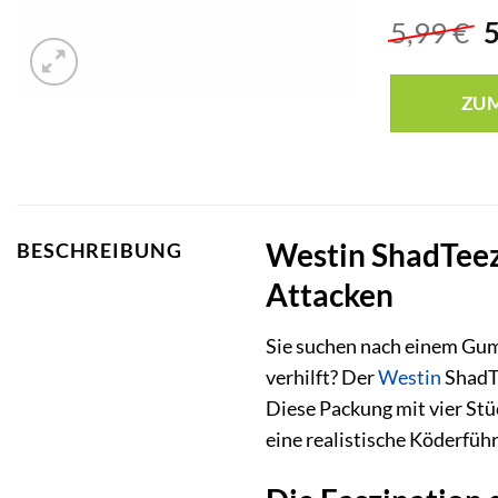
U
5,99
€
P
w
ZU
5
Westin ShadTeez 
BESCHREIBUNG
Attacken
Sie suchen nach einem Gumm
verhilft? Der
Westin
ShadTe
Diese Packung mit vier Stü
eine realistische Köderfüh