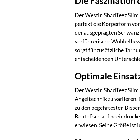
Die Faszination 
Der Westin ShadTeez Slim i
perfekt die Körperform von
der ausgeprägten Schwanzak
verführerische Wobbelbeweg
sorgt für zusätzliche Tarn
entscheidenden Unterschi
Optimale Einsat
Der Westin ShadTeez Slim 7
Angeltechnik zu variieren.
zu den begehrtesten Bissen
Beutefisch auf beeindrucke
erwiesen. Seine Größe ist i