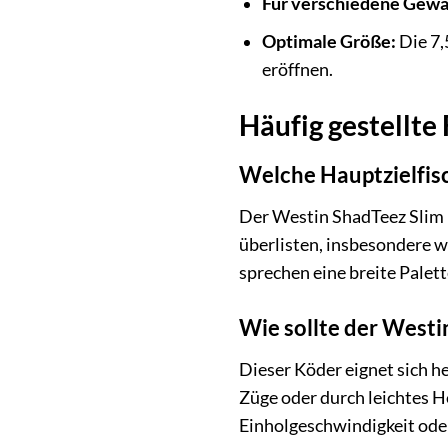
Für verschiedene Gewä
Optimale Größe:
Die 7,
eröffnen.
Häufig gestellte
Welche Hauptzielfis
Der Westin ShadTeez Slim i
überlisten, insbesondere we
sprechen eine breite Palet
Wie sollte der West
Dieser Köder eignet sich h
Züge oder durch leichtes H
Einholgeschwindigkeit ode