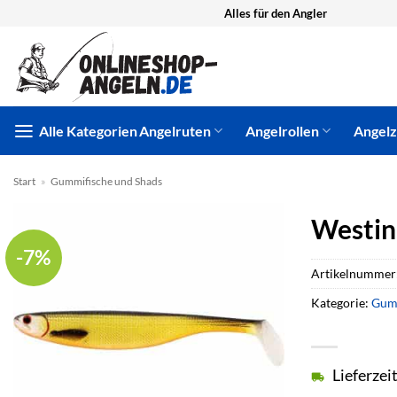
Zum
Alles für den Angler
Inhalt
springen
Alle Kategorien
Angelruten
Angelrollen
Angel
Start
»
Gummifische und Shads
Westin
-7%
Artikelnummer
Kategorie:
Gumm
Lieferzei