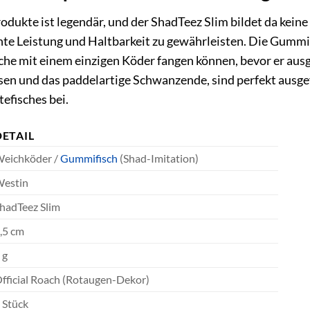
odukte ist legendär, und der ShadTeez Slim bildet da kein
ente Leistung und Haltbarkeit zu gewährleisten. Die Gummi
ische mit einem einzigen Köder fangen können, bevor er aus
sen und das paddelartige Schwanzende, sind perfekt ausg
efisches bei.
DETAIL
eichköder /
Gummifisch
(Shad-Imitation)
estin
hadTeez Slim
,5 cm
 g
fficial Roach (Rotaugen-Dekor)
 Stück