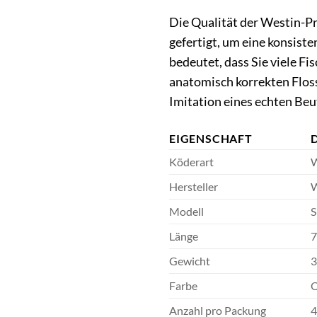
Die Qualität der Westin-Pr
gefertigt, um eine konsist
bedeutet, dass Sie viele F
anatomisch korrekten Flos
Imitation eines echten Beut
EIGENSCHAFT
Köderart
W
Hersteller
W
Modell
S
Länge
7
Gewicht
3
Farbe
O
Anzahl pro Packung
4