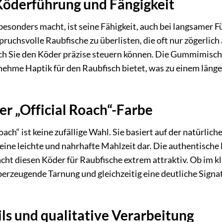
öderführung und Fängigkeit
esonders macht, ist seine Fähigkeit, auch bei langsamer Fü
ruchsvolle Raubfische zu überlisten, die oft nur zögerlich
 Sie den Köder präzise steuern können. Die Gummimischung
ngenehme Haptik für den Raubfisch bietet, was zu einem län
r „Official Roach“-Farbe
ach“ ist keine zufällige Wahl. Sie basiert auf der natürli
 eine leichte und nahrhafte Mahlzeit dar. Die authentische
ht diesen Köder für Raubfische extrem attraktiv. Ob im kl
berzeugende Tarnung und gleichzeitig eine deutliche Signa
ls und qualitative Verarbeitung