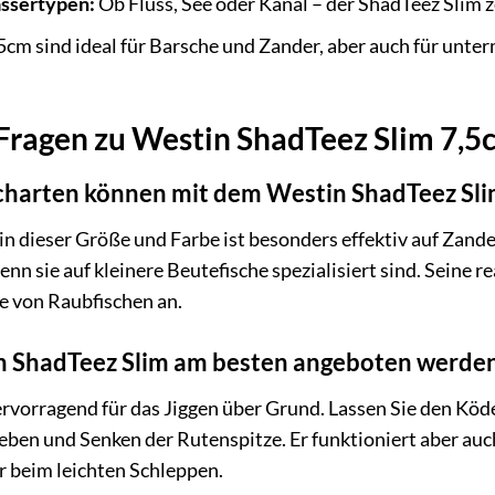
ssertypen:
Ob Fluss, See oder Kanal – der ShadTeez Slim ze
5cm sind ideal für Barsche und Zander, aber auch für unter
 Fragen zu Westin ShadTeez Slim 7,5
charten können mit dem Westin ShadTeez Sl
n dieser Größe und Farbe ist besonders effektiv auf Zande
nn sie auf kleinere Beutefische spezialisiert sind. Seine r
te von Raubfischen an.
in ShadTeez Slim am besten angeboten werde
ervorragend für das Jiggen über Grund. Lassen Sie den Köde
eben und Senken der Rutenspitze. Er funktioniert aber auc
r beim leichten Schleppen.